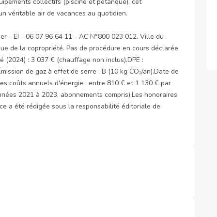
pements collectifs (piscine et pétanque), cet 
n véritable air de vacances au quotidien.

 - EI - 06 07 96 64 11 - AC N°800 023 012. Ville du 
que de la copropriété. Pas de procédure en cours déclarée 
 (2024) : 3 037 € (chauffage non inclus).DPE : 
ission de gaz à effet de serre : B (10 kg CO₂/an).Date de 
es coûts annuels d'énergie : entre 810 € et 1 130 € par 
années 2021 à 2023, abonnements compris).Les honoraires 
 a été rédigée sous la responsabilité éditoriale de 