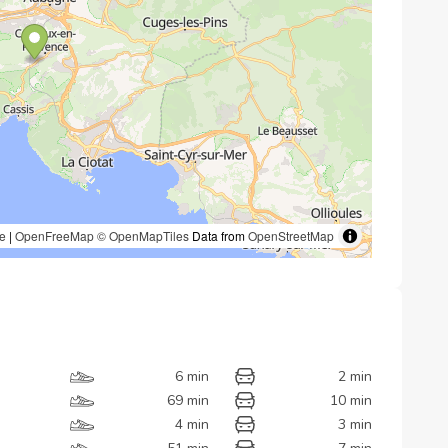
e
|
OpenFreeMap
© OpenMapTiles
Data from
OpenStreetMap
6 min
2 min
69 min
10 min
4 min
3 min