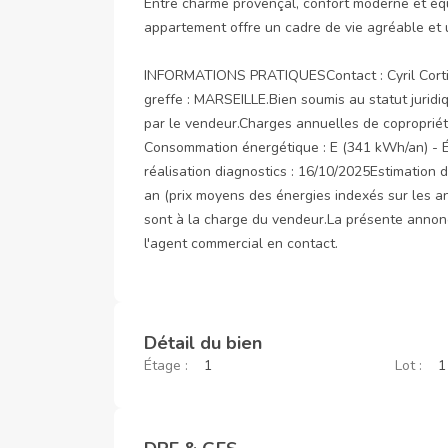
Entre charme provençal, confort moderne et équi
appartement offre un cadre de vie agréable et u
INFORMATIONS PRATIQUESContact : Cyril Cortier
greffe : MARSEILLE.Bien soumis au statut juridi
par le vendeur.Charges annuelles de copropriété
Consommation énergétique : E (341 kWh/an) - Ém
réalisation diagnostics : 16/10/2025Estimation d
an (prix moyens des énergies indexés sur les 
sont à la charge du vendeur.La présente annonce
l'agent commercial en contact.
Détail du bien
Étage :
1
Lot :
1