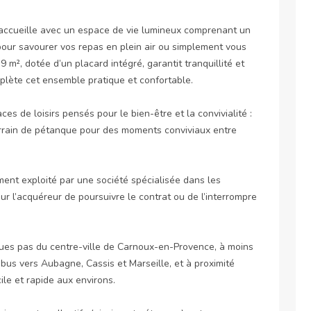
accueille avec un espace de vie lumineux comprenant un 
 pour savourer vos repas en plein air ou simplement vous 
m², dotée d’un placard intégré, garantit tranquillité et 
plète cet ensemble pratique et confortable.

s de loisirs pensés pour le bien-être et la convivialité : 
errain de pétanque pour des moments conviviaux entre 
ment exploité par une société spécialisée dans les 
ur l’acquéreur de poursuivre le contrat ou de l’interrompre 
lques pas du centre-ville de Carnoux-en-Provence, à moins 
us vers Aubagne, Cassis et Marseille, et à proximité 
le et rapide aux environs.
